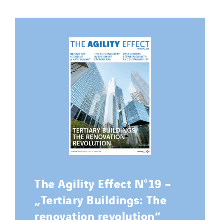
The Agility Effect N°19 –
„Tertiary Buildings: The
renovation revolution“