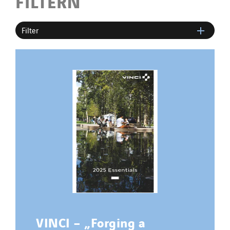
FILTERN
Filter
VINCI – „Forging a