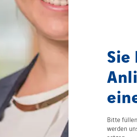
Sie
Anl
ein
Bitte fülle
werden uns