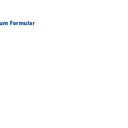
Zum
Formular
is button, the contact form will be displayed.