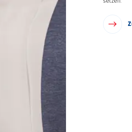
setzen.
By clicking th