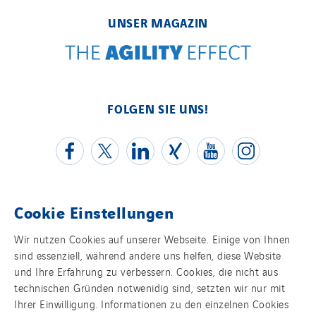
TUNZINI Nucléaire
Tunzini Paris
UNSER MAGAZIN
Tunzini Toulouse
Tunzini Troyes
Twyver
FOLGEN SIE UNS!
Uxello
Valentin
Valette
VINCI Stiftung
Cookie Einstellungen
Kontakt
LÄNDERSEITEN
Wir nutzen Cookies auf unserer Webseite. Einige von Ihnen
Austria
sind essenziell, während andere uns helfen, diese Website
Impressum
und Ihre Erfahrung zu verbessern. Cookies, die nicht aus
Belgium
technischen Gründen notwenidig sind, setzten wir nur mit
Datenschutz
Brasil
Ihrer Einwilligung. Informationen zu den einzelnen Cookies