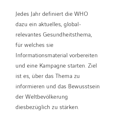
Omnidec
Jedes Jahr definiert die WHO
Paumier Industrie
Paumier Marine
dazu ein aktuelles, global-
Paumier SA
relevantes Gesundheitsthema,
Process Energy
für welches sie
Provelec Sud
Informationsmaterial vorbereiten
Qivy
Qivy Habitat
und eine Kampagne starten. Ziel
Qivy Tertiaire
ist es, über das Thema zu
Roiret Energies
informieren und das Bewusstsein
Roiret Transport
Saga Tertiaire
der Weltbevölkerung
Salendre Réseaux
diesbezüglich zu stärken.
Santerne Alsace