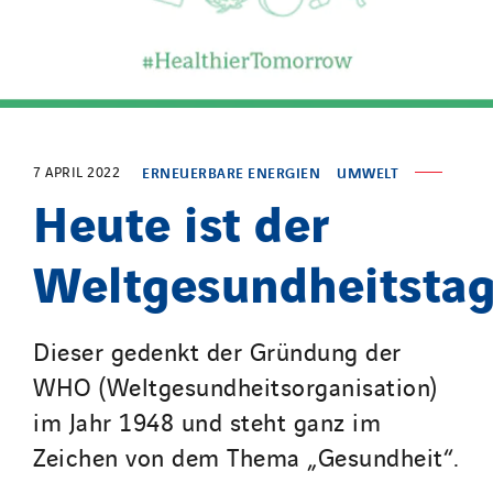
Lee Sormea
Lefort Francheteau
Lesens EREA
Lesot
Lucitea Atlantique
7 APRIL 2022
ERNEUERBARE ENERGIEN
UMWELT
Maksmacht
Heute ist der
Manei Lift
Masselin Fabrication
Weltgesundheitstag
Masselin Grand Ouest
Merelec
Dieser gedenkt der Gründung der
Mobility Way
WHO (Weltgesundheitsorganisation)
Monnier Entreprises
im Jahr 1948 und steht ganz im
NAE-France
Zeichen von dem Thema „Gesundheit“.
North West Projects
Omexom Technikforum