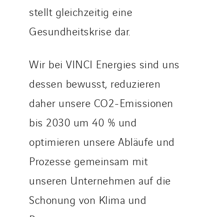
stellt gleichzeitig eine
SDEL Savoie Léman
SDEL Tertiaire
Gesundheitskrise dar.
SDEL Transport
SDEL Transport Services
Wir bei VINCI Energies sind uns
Sedam
dessen bewusst, reduzieren
SEDD
daher unsere CO2-Emissionen
Service One Alliance
Seves
bis 2030 um 40 % und
SKE-International
optimieren unsere Abläufe und
Smart Building Energies
Prozesse gemeinsam mit
Socalec
Sotécnica
unseren Unternehmen auf die
SparkEx® Funkenlöschanlagen
Schonung von Klima und
STE Armor