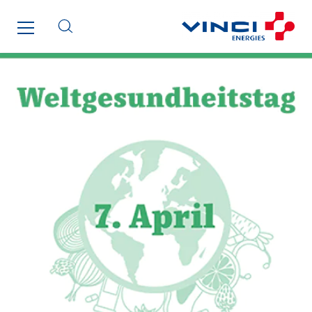
I.C.Entreprises
I.F.A.T
I2R
IDF Thermic
IFAT
Imhoff
Initiative Commune Connectée
Innovative City Pack
Inspa-Pumpenservice
ITB
Jean Graniou
Kellal Maintenance
L’entreprise Electrique
Le Froid Provençal