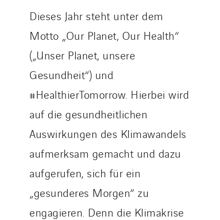
Santerne Angouleme
Dieses Jahr steht unter dem
Santerne Aquitaine
Motto „Our Planet, Our Health“
Santerne Champagne Ardenne
Santerne Fluides
(„Unser Planet, unsere
Santerne IDF
Gesundheit“) und
Santerne Marseille
#HealthierTomorrow. Hierbei wird
Santerne Tertiaire et Santé
Sarrasola
auf die gesundheitlichen
Schoro Electricité
Auswirkungen des Klimawandels
Schuh Bodentechnik
aufmerksam gemacht und dazu
SCIE Puy de Dome
aufgerufen, sich für ein
SDEL Atlantis
SDEL Grand Ouest
„gesunderes Morgen“ zu
SDEL Navis
engagieren. Denn die Klimakrise
SDEL Rouergue