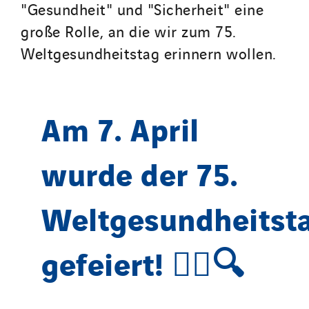
"Gesundheit" und "Sicherheit" eine
Process Energy
große Rolle, an die wir zum 75.
Provelec Sud
Weltgesundheitstag erinnern wollen.
Qivy
Qivy Habitat
Qivy Tertiaire
Am 7. April
Roiret Energies
Roiret Transport
wurde der 75.
Saga Tertiaire
Salendre Réseaux
Weltgesundheitst
Santerne Alsace
Santerne Angouleme
Santerne Aquitaine
gefeiert! 👩‍⚕️🔍
Santerne Champagne Ardenne
Santerne Fluides