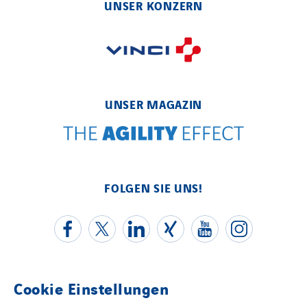
UNSER KONZERN
Uxello
Valentin
Valette
VINCI Stiftung
UNSER MAGAZIN
LÄNDERSEITEN
Austria
Belgium
FOLGEN SIE UNS!
Brasil
Czech Republic
Danemark
Germany
Indonesia
Cookie Einstellungen
Kontakt
Italy