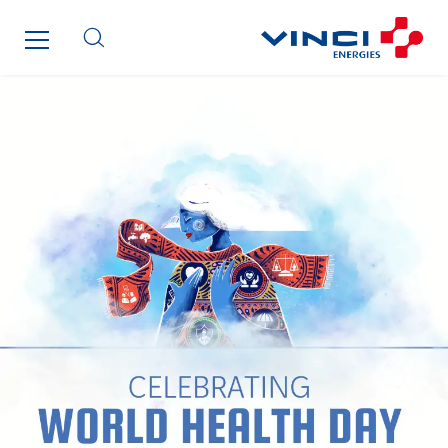
IFAT
Imhoff
Initiative Commune Connectée
Innovative City Pack
Inspa-Pumpenservice
ITB
Jean Graniou
Kellal Maintenance
L’entreprise Electrique
Le Froid Provençal
Lee Sormea
Lefort Francheteau
Lesens EREA
Lesot