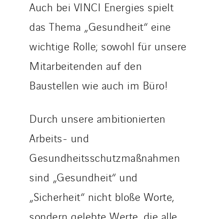
Santerne IDF
Auch bei VINCI Energies spielt
Santerne Marseille
das Thema „Gesundheit“ eine
Santerne Tertiaire et Santé
wichtige Rolle; sowohl für unsere
Sarrasola
Schoro Electricité
Mitarbeitenden auf den
Schuh Bodentechnik
Baustellen wie auch im Büro!
SCIE Puy de Dome
SDEL Atlantis
Durch unsere ambitionierten
SDEL Grand Ouest
Arbeits- und
SDEL Navis
SDEL Rouergue
Gesundheitsschutzmaßnahmen
SDEL Savoie Léman
sind „Gesundheit“ und
SDEL Tertiaire
„Sicherheit“ nicht bloße Worte,
SDEL Transport
SDEL Transport Services
sondern gelebte Werte, die alle