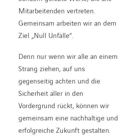
Sedam
Mitarbeitenden vertreten.
SEDD
Gemeinsam arbeiten wir an dem
Service One Alliance
Ziel „Null Unfälle“.
Seves
SKE-International
Smart Building Energies
Denn nur wenn wir alle an einem
Socalec
Strang ziehen, auf uns
Sotécnica
gegenseitig achten und die
SparkEx® Funkenlöschanlagen
STE Armor
Sicherheit aller in den
Strasser
Vordergrund rückt, können wir
Stroomverdeler
gemeinsam eine nachhaltige und
Sylvestre Energies
erfolgreiche Zukunft gestalten.
TelComTec