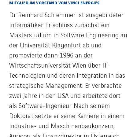
MITGLIED IM VORSTAND VON VINCI ENERGIES
Portugal
Dr. Reinhard Schlemmer ist ausgebildeter
Romania
Informatiker. Er schloss zunächst ein
Slovakia
Masterstudium in Software Engineering an
Spain
der Universität Klagenfurt ab und
Sweden
promovierte dann 1996 an der
Switzerland
United Kingdom
Wirtschaftsuniversität Wien über IT-
Technologien und deren Integration in das
strategische Management. Er verbrachte
zwei Jahre in den USA und arbeitete dort
als Software-Ingenieur. Nach seinem
Doktorat setzte er seine Karriere in einem
Industrie- und Maschinenbaukonzern,
Auricon, als Finanzdirektor in Österreich