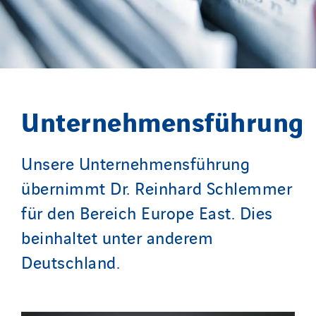
TranzCom
Travesset Beziers
Tunzini Antilles
Tunzini Grand Ouest
Tunzini Maintenance Nucléaire
Unternehmensführung
TUNZINI Nucléaire
Tunzini Paris
Tunzini Toulouse
Unsere Unternehmensführung
Tunzini Troyes
übernimmt Dr. Reinhard Schlemmer
Twyver
für den Bereich Europe East. Dies
Uxello
beinhaltet unter anderem
Valentin
Deutschland.
Valette
VINCI Stiftung