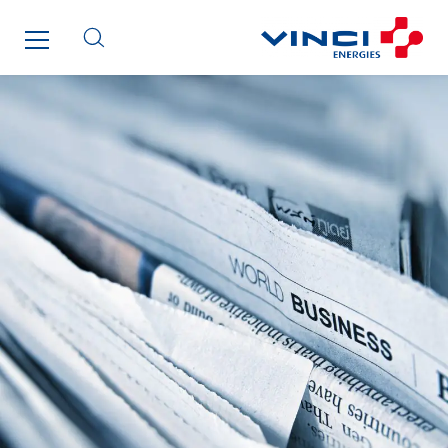
Smart Building Energies
Socalec
Sotécnica
SparkEx® Funkenlöschanlagen
STE Armor
Strasser
Stroomverdeler
Sylvestre Energies
TelComTec
Telematic Solutions
TG Concept
Thermo Réfrigération
Tiab
Top Thermique