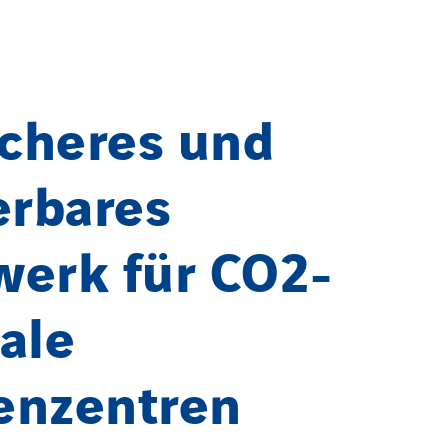
icheres und
erbares
werk für CO2-
ale
enzentren