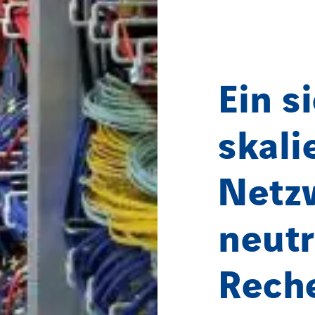
Ein s
skali
Netz
neutr
Rech