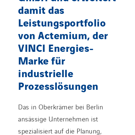
Tunzini Antilles
damit das
Tunzini Grand Ouest
Leistungsportfolio
Tunzini Maintenance Nucléaire
von Actemium, der
TUNZINI Nucléaire
Tunzini Paris
VINCI Energies-
Tunzini Toulouse
Marke für
Tunzini Troyes
industrielle
Twyver
Uxello
Prozesslösungen
Valentin
Valette
Das in Oberkrämer bei Berlin
VINCI Stiftung
ansässige Unternehmen ist
LÄNDERSEITEN
spezialisiert auf die Planung,