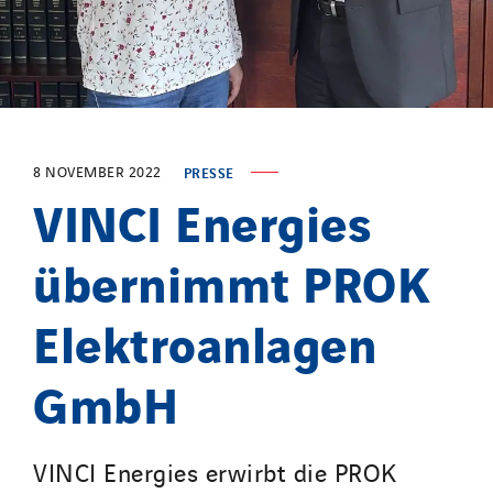
SDEL Atlantis
SDEL Grand Ouest
SDEL Navis
SDEL Rouergue
SDEL Savoie Léman
8 NOVEMBER 2022
PRESSE
SDEL Tertiaire
VINCI Energies
SDEL Transport
SDEL Transport Services
übernimmt PROK
Sedam
Elektroanlagen
SEDD
Service One Alliance
GmbH
Seves
SKE-International
Smart Building Energies
VINCI Energies erwirbt die PROK
Socalec