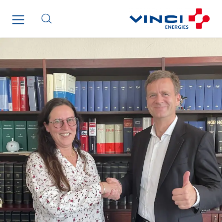
Saga Tertiaire
Salendre Réseaux
Santerne Alsace
Santerne Angouleme
Santerne Aquitaine
Santerne Champagne Ardenne
Santerne Fluides
Santerne IDF
Santerne Marseille
Santerne Tertiaire et Santé
Sarrasola
Schoro Electricité
Schuh Bodentechnik
SCIE Puy de Dome