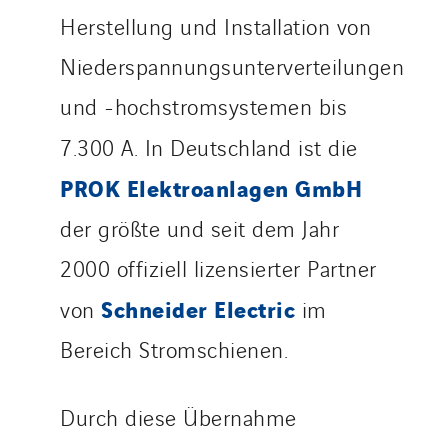
Austria
Herstellung und Installation von
Belgium
Niederspannungsunterverteilungen
Brasil
und -hochstromsystemen bis
Czech Republic
7.300 A. In Deutschland ist die
Danemark
Germany
PROK Elektroanlagen GmbH
Indonesia
der größte und seit dem Jahr
Italy
2000 offiziell lizensierter Partner
Morocco
Netherlands
Schneider Electric
von
im
Nordic countries
Bereich Stromschienen.
Norway
Poland
Durch diese Übernahme
Portugal