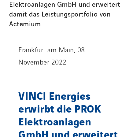
Elektroanlagen GmbH und erweitert
Sotécnica
damit das Leistungsportfolio von
SparkEx® Funkenlöschanlagen
Actemium.
STE Armor
Strasser
Stroomverdeler
Frankfurt am Main, 08.
Sylvestre Energies
November 2022
TelComTec
Telematic Solutions
TG Concept
VINCI Energies
Thermo Réfrigération
Tiab
erwirbt die PROK
Top Thermique
Elektroanlagen
TranzCom
GmbH und erweitert
Travesset Beziers