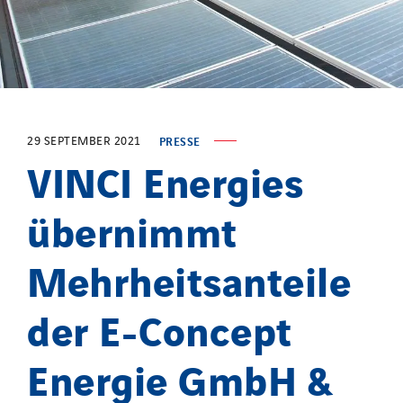
TelComTec
Telematic Solutions
TG Concept
Thermo Réfrigération
Tiab
Top Thermique
29 SEPTEMBER 2021
PRESSE
VINCI Energies
TranzCom
Travesset Beziers
übernimmt
Tunzini Antilles
Tunzini Grand Ouest
Mehrheitsanteile
Tunzini Maintenance Nucléaire
der E-Concept
TUNZINI Nucléaire
Tunzini Paris
Energie GmbH &
Tunzini Toulouse
Tunzini Troyes