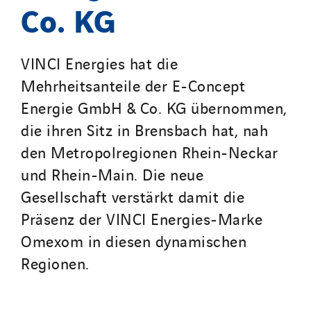
Co. KG
Twyver
Uxello
Valentin
VINCI Energies hat die
Valette
Mehrheitsanteile der E-Concept
VINCI Stiftung
Energie GmbH & Co. KG übernommen,
die ihren Sitz in Brensbach hat, nah
den Metropolregionen Rhein-Neckar
LÄNDERSEITEN
und Rhein-Main. Die neue
Austria
Gesellschaft verstärkt damit die
Belgium
Präsenz der VINCI Energies-Marke
Brasil
Omexom in diesen dynamischen
Czech Republic
Regionen.
Danemark
Germany
Indonesia