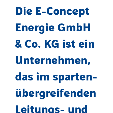
Die E-Concept
Italy
Morocco
Energie GmbH
Netherlands
Nordic countries
& Co. KG ist ein
Norway
Poland
Portugal
Unternehmen,
Romania
Slovakia
das im sparten-
Spain
Sweden
übergreifenden
Switzerland
United Kingdom
Leitungs- und