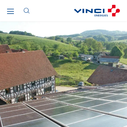
SDEL Transport Services
Sedam
SEDD
Service One Alliance
Seves
SKE-International
Smart Building Energies
Socalec
Sotécnica
SparkEx® Funkenlöschanlagen
STE Armor
Strasser
Stroomverdeler
Sylvestre Energies