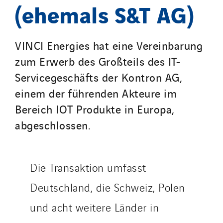
(ehemals S&T AG)
SDEL Savoie Léman
SDEL Tertiaire
SDEL Transport
VINCI Energies hat eine Vereinbarung
SDEL Transport Services
zum Erwerb des Großteils des IT-
Sedam
Servicegeschäfts der Kontron AG,
SEDD
einem der führenden Akteure im
Service One Alliance
Bereich IOT Produkte in Europa,
Seves
abgeschlossen.
SKE-International
Smart Building Energies
Socalec
Die Transaktion umfasst
Sotécnica
Deutschland, die Schweiz, Polen
SparkEx® Funkenlöschanlagen
und acht weitere Länder in
STE Armor