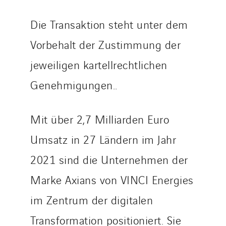
Danemark
Die Transaktion steht unter dem
Germany
Vorbehalt der Zustimmung der
Indonesia
Italy
jeweiligen kartellrechtlichen
Morocco
Genehmigungen..
Netherlands
Nordic countries
Mit über 2,7 Milliarden Euro
Norway
Umsatz in 27 Ländern im Jahr
Poland
Portugal
2021 sind die Unternehmen der
Romania
Marke Axians von VINCI Energies
Slovakia
im Zentrum der digitalen
Spain
Sweden
Transformation positioniert. Sie