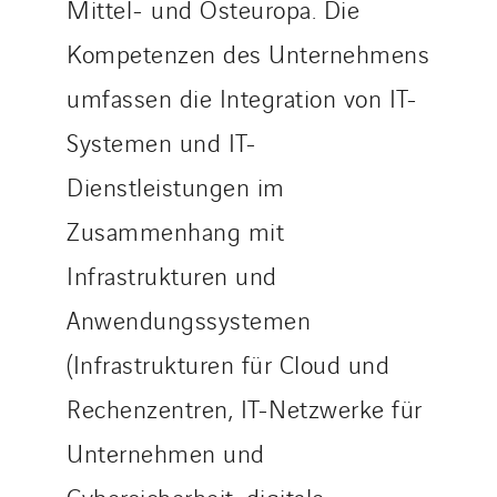
Mittel- und Osteuropa. Die
Strasser
Stroomverdeler
Kompetenzen des Unternehmens
Sylvestre Energies
umfassen die Integration von IT-
TelComTec
Systemen und IT-
Telematic Solutions
TG Concept
Dienstleistungen im
Thermo Réfrigération
Zusammenhang mit
Tiab
Infrastrukturen und
Top Thermique
TranzCom
Anwendungssystemen
Travesset Beziers
(Infrastrukturen für Cloud und
Tunzini Antilles
Rechenzentren, IT-Netzwerke für
Tunzini Grand Ouest
Unternehmen und
Tunzini Maintenance Nucléaire
TUNZINI Nucléaire
Cybersicherheit, digitale