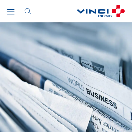
Omnidec
Paumier Industrie
Paumier Marine
Paumier SA
Process Energy
Provelec Sud
Qivy
Qivy Habitat
Qivy Tertiaire
Roiret Energies
Roiret Transport
Saga Tertiaire
Salendre Réseaux
Santerne Alsace