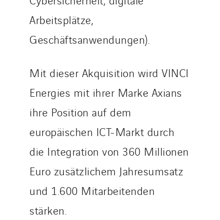
Tunzini Paris
Arbeitsplätze,
Tunzini Toulouse
Geschäftsanwendungen).
Tunzini Troyes
Twyver
Mit dieser Akquisition wird VINCI
Uxello
Valentin
Energies mit ihrer Marke Axians
Valette
ihre Position auf dem
VINCI Stiftung
europäischen ICT-Markt durch
die Integration von 360 Millionen
LÄNDERSEITEN
Euro zusätzlichem Jahresumsatz
Austria
Belgium
und 1.600 Mitarbeitenden
Brasil
stärken.
Czech Republic