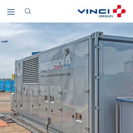
Salendre Réseaux
Santerne Alsace
Santerne Angouleme
Santerne Aquitaine
Santerne Champagne Ardenne
Santerne Fluides
Santerne IDF
Santerne Marseille
Santerne Tertiaire et Santé
Sarrasola
Schoro Electricité
Schuh Bodentechnik
SCIE Puy de Dome
SDEL Atlantis
SDEL Grand Ouest