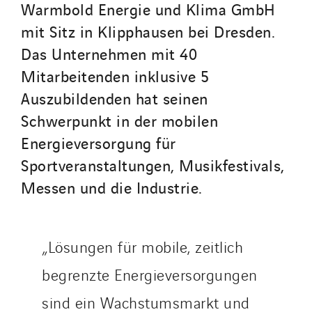
SparkEx® Funkenlöschanlagen
Warmbold Energie und Klima GmbH
STE Armor
mit Sitz in Klipphausen bei Dresden.
Strasser
Das Unternehmen mit 40
Stroomverdeler
Mitarbeitenden inklusive 5
Sylvestre Energies
Auszubildenden hat seinen
TelComTec
Schwerpunkt in der mobilen
Telematic Solutions
Energieversorgung für
TG Concept
Sportveranstaltungen, Musikfestivals,
Thermo Réfrigération
Messen und die Industrie.
Tiab
Top Thermique
TranzCom
„Lösungen für mobile, zeitlich
Travesset Beziers
begrenzte Energieversorgungen
Tunzini Antilles
sind ein Wachstumsmarkt und
Tunzini Grand Ouest