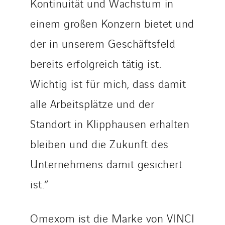
Kontinuität und Wachstum in
Brasil
einem großen Konzern bietet und
Czech Republic
der in unserem Geschäftsfeld
Danemark
Germany
bereits erfolgreich tätig ist.
Indonesia
Wichtig ist für mich, dass damit
Italy
alle Arbeitsplätze und der
Morocco
Standort in Klipphausen erhalten
Netherlands
Nordic countries
bleiben und die Zukunft des
Norway
Unternehmens damit gesichert
Poland
ist.“
Portugal
Romania
Omexom ist die Marke von VINCI
Slovakia