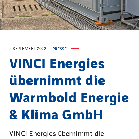
SDEL Navis
SDEL Rouergue
SDEL Savoie Léman
SDEL Tertiaire
SDEL Transport
5 SEPTEMBER 2022
PRESSE
SDEL Transport Services
VINCI Energies
Sedam
übernimmt die
SEDD
Service One Alliance
Warmbold Energie
Seves
SKE-International
& Klima GmbH
Smart Building Energies
Socalec
Sotécnica
VINCI Energies übernimmt die