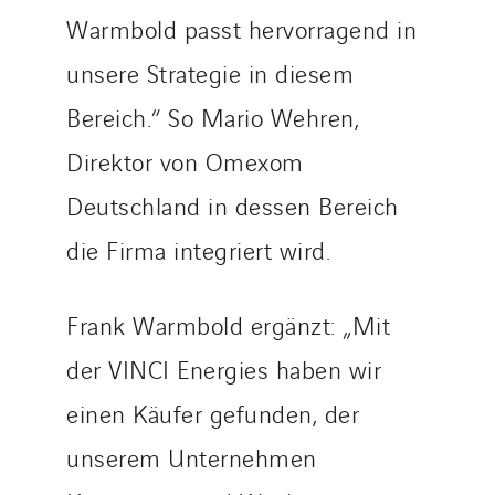
Warmbold passt hervorragend in
Tunzini Maintenance Nucléaire
TUNZINI Nucléaire
unsere Strategie in diesem
Tunzini Paris
Bereich.“ So Mario Wehren,
Tunzini Toulouse
Direktor von Omexom
Tunzini Troyes
Twyver
Deutschland in dessen Bereich
Uxello
die Firma integriert wird.
Valentin
Valette
Frank Warmbold ergänzt: „Mit
VINCI Stiftung
der VINCI Energies haben wir
einen Käufer gefunden, der
LÄNDERSEITEN
unserem Unternehmen
Austria
Belgium