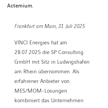
STE Armor
Actemium.
Strasser
Stroomverdeler
Frankfurt am Main, 31. Juli 2025
Sylvestre Energies
TelComTec
Telematic Solutions
VINCI Energies hat am
TG Concept
28.07.2025 die SP Consulting
Thermo Réfrigération
GmbH mit Sitz in Ludwigshafen
Tiab
Top Thermique
am Rhein übernommen. Als
TranzCom
erfahrener Anbieter von
Travesset Beziers
MES/MOM-Lösungen
Tunzini Antilles
kombiniert das Unternehmen
Tunzini Grand Ouest
Tunzini Maintenance Nucléaire