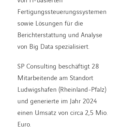
Brasil
Czech Republic
Fertigungssteuerungssystemen
Danemark
sowie Lösungen für die
Germany
Berichterstattung und Analyse
Indonesia
von Big Data spezialisiert.
Italy
Morocco
Netherlands
SP Consulting beschäftigt 28
Nordic countries
Mitarbeitende am Standort
Norway
Ludwigshafen (Rheinland-Pfalz)
Poland
und generierte im Jahr 2024
Portugal
Romania
einen Umsatz von circa 2,5 Mio.
Slovakia
Euro.
Spain