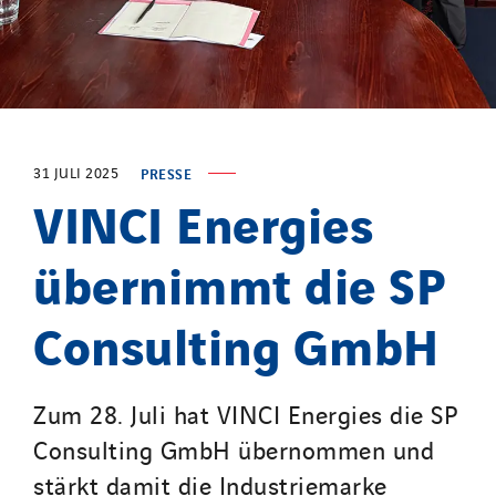
SDEL Rouergue
SDEL Savoie Léman
SDEL Tertiaire
SDEL Transport
SDEL Transport Services
31 JULI 2025
PRESSE
VINCI Energies
Sedam
SEDD
übernimmt die SP
Service One Alliance
Seves
Consulting GmbH
SKE-International
Smart Building Energies
Socalec
Zum 28. Juli hat VINCI Energies die SP
Sotécnica
Consulting GmbH übernommen und
SparkEx® Funkenlöschanlagen
stärkt damit die Industriemarke