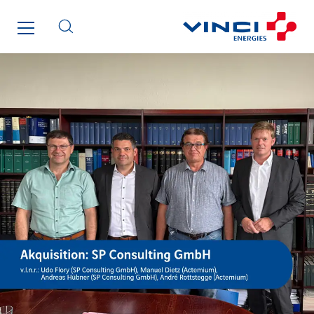
Santerne Alsace
Santerne Angouleme
Santerne Aquitaine
Santerne Champagne Ardenne
Santerne Fluides
Santerne IDF
Santerne Marseille
Santerne Tertiaire et Santé
Sarrasola
Schoro Electricité
Schuh Bodentechnik
SCIE Puy de Dome
SDEL Atlantis
SDEL Grand Ouest
SDEL Navis