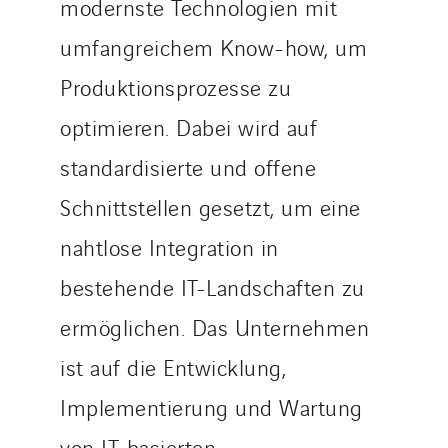
modernste Technologien mit
TUNZINI Nucléaire
umfangreichem Know-how, um
Tunzini Paris
Produktionsprozesse zu
Tunzini Toulouse
Tunzini Troyes
optimieren. Dabei wird auf
Twyver
standardisierte und offene
Uxello
Schnittstellen gesetzt, um eine
Valentin
nahtlose Integration in
Valette
VINCI Stiftung
bestehende IT-Landschaften zu
ermöglichen. Das Unternehmen
LÄNDERSEITEN
ist auf die Entwicklung,
Austria
Implementierung und Wartung
Belgium
von IT-basierten