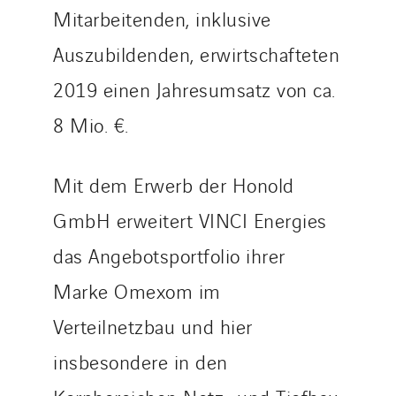
Mitarbeitenden, inklusive
Valette
VINCI Stiftung
Auszubildenden, erwirtschafteten
2019 einen Jahresumsatz von ca.
LÄNDERSEITEN
8 Mio. €.
Austria
Belgium
Mit dem Erwerb der Honold
Brasil
GmbH erweitert VINCI Energies
Czech Republic
das Angebotsportfolio ihrer
Danemark
Germany
Marke Omexom im
Indonesia
Verteilnetzbau und hier
Italy
insbesondere in den
Morocco
Netherlands