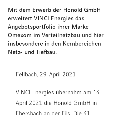
Thermo Réfrigération
Mit dem Erwerb der Honold GmbH
Tiab
erweitert VINCI Energies das
Top Thermique
TranzCom
Angebotsportfolio ihrer Marke
Travesset Beziers
Omexom im Verteilnetzbau und hier
Tunzini Antilles
insbesondere in den Kernbereichen
Tunzini Grand Ouest
Netz- und Tiefbau.
Tunzini Maintenance Nucléaire
TUNZINI Nucléaire
Fellbach, 29. April 2021
Tunzini Paris
Tunzini Toulouse
Tunzini Troyes
VINCI Energies übernahm am 14.
Twyver
April 2021 die Honold GmbH in
Uxello
Ebersbach an der Fils. Die 41
Valentin