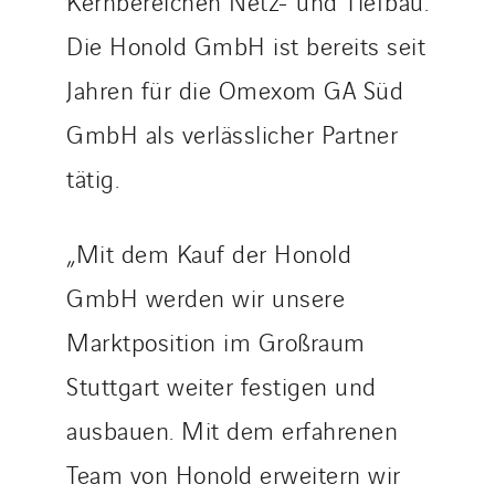
Kernbereichen Netz- und Tiefbau.
Nordic countries
Die Honold GmbH ist bereits seit
Norway
Jahren für die Omexom GA Süd
Poland
Portugal
GmbH als verlässlicher Partner
Romania
tätig.
Slovakia
Spain
„Mit dem Kauf der Honold
Sweden
GmbH werden wir unsere
Switzerland
United Kingdom
Marktposition im Großraum
Stuttgart weiter festigen und
ausbauen. Mit dem erfahrenen
Team von Honold erweitern wir