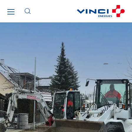
Santerne Tertiaire et Santé
Sarrasola
Schoro Electricité
Schuh Bodentechnik
SCIE Puy de Dome
SDEL Atlantis
SDEL Grand Ouest
SDEL Navis
SDEL Rouergue
SDEL Savoie Léman
SDEL Tertiaire
SDEL Transport
SDEL Transport Services
Sedam
SEDD