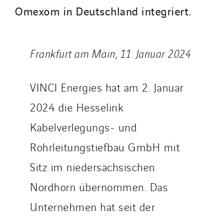
TUNZINI Nucléaire
Omexom in Deutschland integriert.
Tunzini Paris
Tunzini Toulouse
Frankfurt am Main, 11. Januar 2024
Tunzini Troyes
Twyver
Uxello
VINCI Energies hat am 2. Januar
Valentin
2024 die Hesselink
Valette
Kabelverlegungs- und
VINCI Stiftung
Rohrleitungstiefbau GmbH mit
Sitz im niedersächsischen
LÄNDERSEITEN
Nordhorn übernommen. Das
Austria
Belgium
Unternehmen hat seit der
Brasil