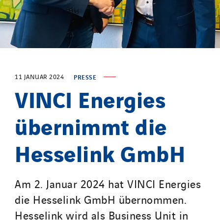
STE Armor
Strasser
Stroomverdeler
Sylvestre Energies
TelComTec
Telematic Solutions
11 JANUAR 2024
PRESSE
VINCI Energies
TG Concept
Thermo Réfrigération
übernimmt die
Tiab
Top Thermique
Hesselink GmbH
TranzCom
Travesset Beziers
Am 2. Januar 2024 hat VINCI Energies
Tunzini Antilles
die Hesselink GmbH übernommen.
Tunzini Grand Ouest
Tunzini Maintenance Nucléaire
Hesselink wird als Business Unit in