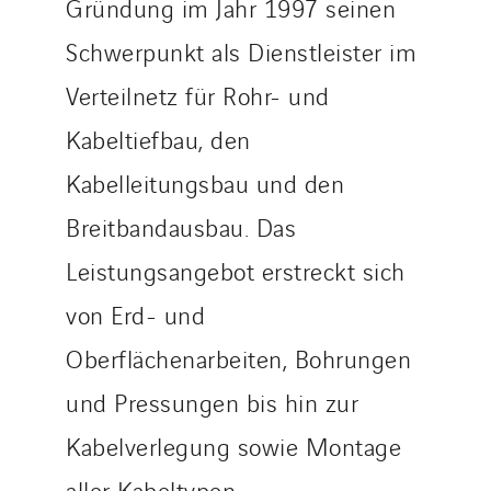
Gründung im Jahr 1997 seinen
Czech Republic
Schwerpunkt als Dienstleister im
Danemark
Germany
Verteilnetz für Rohr- und
Indonesia
Kabeltiefbau, den
Italy
Kabelleitungsbau und den
Morocco
Breitbandausbau. Das
Netherlands
Nordic countries
Leistungsangebot erstreckt sich
Norway
von Erd- und
Poland
Oberflächenarbeiten, Bohrungen
Portugal
Romania
und Pressungen bis hin zur
Slovakia
Kabelverlegung sowie Montage
Spain
aller Kabeltypen.