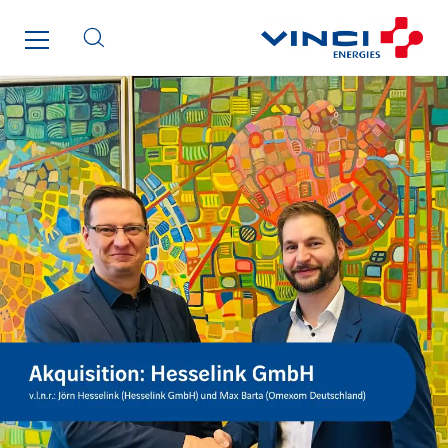
SDEL Rouergue
SDEL Savoie Léman
SDEL Tertiaire
SDEL Transport
SDEL Transport Services
Sedam
SEDD
Service One Alliance
Seves
SKE-International
Smart Building Energies
Socalec
Sotécnica
SparkEx® Funkenlöschanlagen