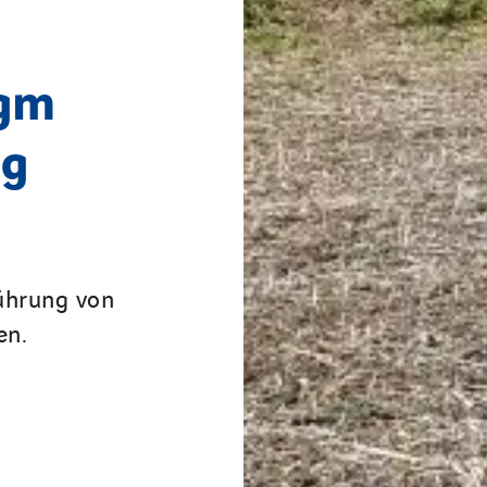
bgm
ng
führung von
en.