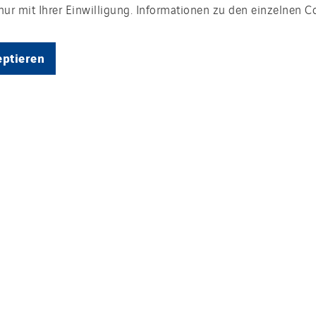
ur mit Ihrer Einwilligung. Informationen zu den einzelnen C
eptieren
bgm Baugrundberatung GmbH
mit Sitz in
 Durchführung von Boden- und Baugrundunter
den Sparten Ingenieurgeologie, Altlastenunter