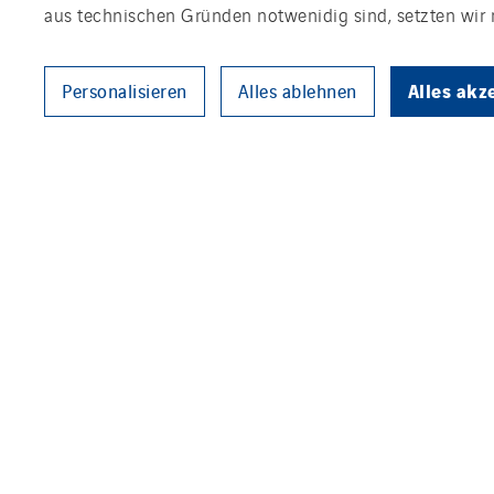
aus technischen Gründen notwenidig sind, setzten wir n
Alles akz
Personalisieren
Alles ablehnen
VINCI Energies übernimmt die
bgm ist spezialisiert auf die
bietet Beratungsleistungen in 