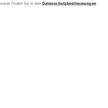
Datenschutzbestimmungen
ookies finden Sie in den
 Hungen in Hessen.
suchungen. Das Unternehmen
suchung, Geothermie,