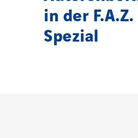
in der F.A.Z.
LÄNDERSEITEN
Spezial
Austria
Germany
Belgium
Indonesia
Brasil
Italy
Czech Republic
Morocco
Danemark
Netherlan