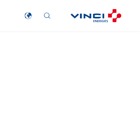
TranzCom
Travesset Beziers
Tunzini Antilles
Tunzini Grand Ouest
Tunzini Maintenance Nucléaire
TUNZINI Nucléaire
Tunzini Paris
Tunzini Toulouse
Tunzini Troyes
Twyver
Uxello
Valentin
Valette
VINCI Stiftung