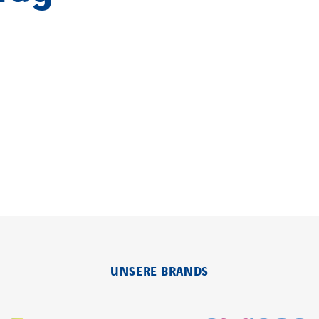
Nordic countries
Norway
Poland
Portugal
ds
Romania
UNSERE BRANDS