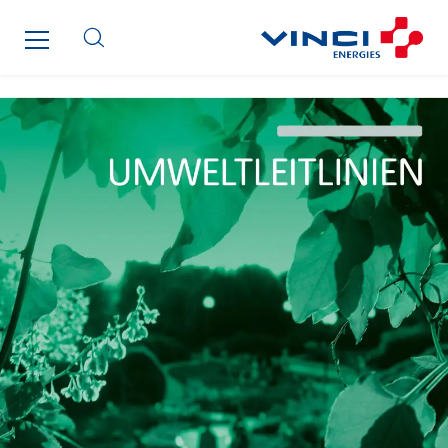
Cegelec Tours Electricité
Cegelec Valenciennes Tertiaire
Cegelec-CSS
Chatenet
Cinodis
City Electric
Clède
Clémançon
Comantec
Comsip
Conductor
Cougar Automation
DECHOW Gebäude.Technik
Degreane Horizon