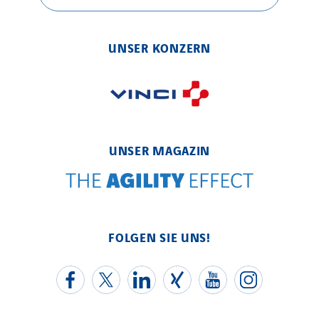
Elektro Stiller
Eltek Systems
Emil Lundgren
UNSER KONZERN
Enertech
Enfrasys
ENSYSTA Refrigeration
Entreprise IEP
UNSER MAGAZIN
FG Synerys
Fournié Grospaud Smart Building
Fradin Bretton
France Ingénierie Process
FOLGEN SIE UNS!
Frimeca
Froid14
Gauriau Entreprise
Getelec Guadeloupe