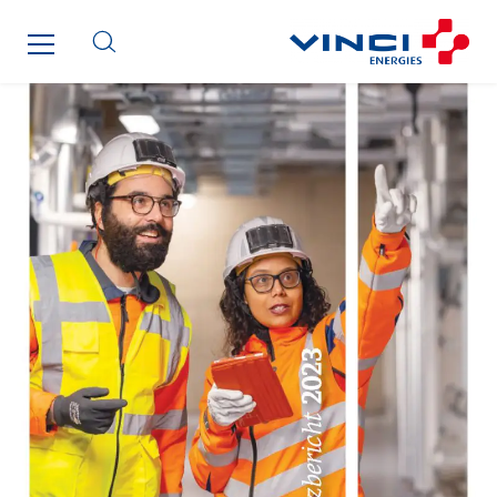
Cegelec Reunion Ascenseurs
Cegelec STM
Cegelec Strasbourg
Cegelec Tours Electricité
Cegelec Valenciennes Tertiaire
Cegelec-CSS
Chatenet
Cinodis
City Electric
Clède
Clémançon
Comantec
Comsip
Conductor
Cougar Automation