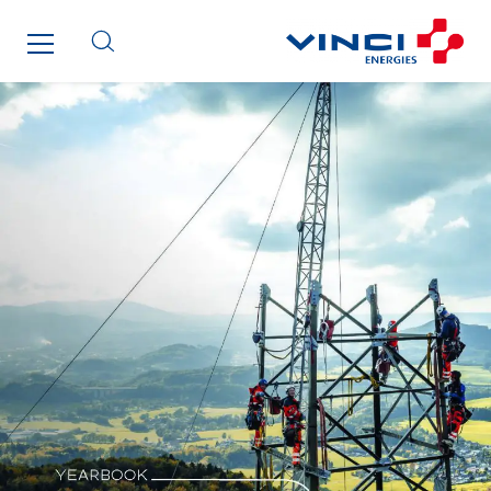
Cegelec Tours Electricité
Cegelec Valenciennes Tertiaire
Cegelec-CSS
Chatenet
Cinodis
City Electric
Clède
Clémançon
Comantec
Comsip
Conductor
Cougar Automation
DECHOW Gebäude.Technik
Degreane Horizon