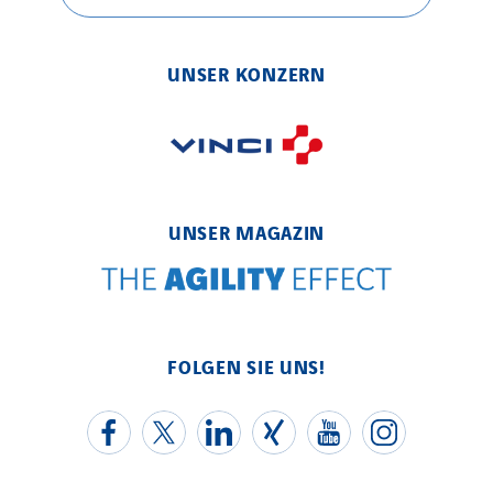
Elektro Stiller
Eltek Systems
Emil Lundgren
UNSER KONZERN
Enertech
Enfrasys
ENSYSTA Refrigeration
Entreprise IEP
UNSER MAGAZIN
FG Synerys
Fournié Grospaud Smart Building
Fradin Bretton
France Ingénierie Process
FOLGEN SIE UNS!
Frimeca
Froid14
Gauriau Entreprise
Getelec Guadeloupe