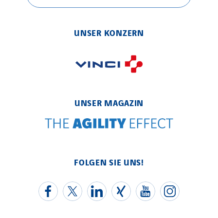
Elektro Stiller
Eltek Systems
Emil Lundgren
UNSER KONZERN
Enertech
Enfrasys
ENSYSTA Refrigeration
Entreprise IEP
UNSER MAGAZIN
FG Synerys
Fournié Grospaud Smart Building
Fradin Bretton
France Ingénierie Process
FOLGEN SIE UNS!
Frimeca
Froid14
Gauriau Entreprise
Getelec Guadeloupe