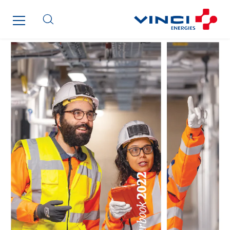
Cegelec Tours Electricité
Cegelec Valenciennes Tertiaire
Cegelec-CSS
Chatenet
Cinodis
City Electric
Clède
Clémançon
Comantec
Comsip
Conductor
Cougar Automation
DECHOW Gebäude.Technik
Degreane Horizon