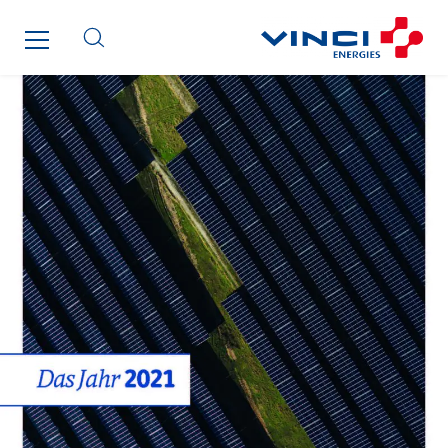
Cegelec Reunion Ascenseurs
Cegelec STM
Cegelec Strasbourg
Cegelec Tours Electricité
Cegelec Valenciennes Tertiaire
Cegelec-CSS
Chatenet
Cinodis
City Electric
Clède
Clémançon
Comantec
Comsip
Conductor
Cougar Automation