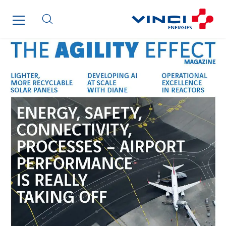
Clède
Clémançon
Comantec
Comsip
Conductor
Cougar Automation
DECHOW Gebäude.Technik
Degreane Horizon
Dégréane SA
DEGW France
Delaire
Delporte
Demouselle Pas-de-Calais
Distribution de Matériel Electrique
Duval Electricité