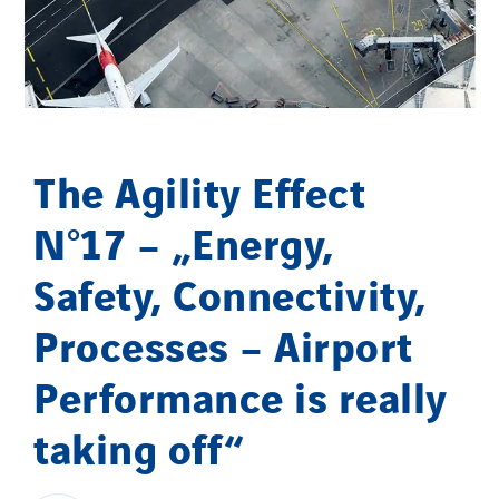
Easy Charge
EEP
EGEV
EITE
Elec Ouest
The Agility Effect
Elec-sa
N°17 – „Energy,
Electromontage
Elektro Stiller
Safety, Connectivity,
Eltek Systems
Processes – Airport
Emil Lundgren
Performance is really
Enertech
Enfrasys
taking off“
ENSYSTA Refrigeration
Entreprise IEP