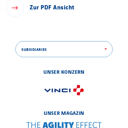
FG Synerys
Zur
PDF
Ansicht
Fournié Grospaud Smart Building
Fradin Bretton
France Ingénierie Process
Frimeca
Froid14
SUBSIDIARIES
Gauriau Entreprise
Getelec Guadeloupe
UNSER KONZERN
Getelec Guyane
Getelec Martinique
Gétéo
Greenaffair
GT Iris
UNSER MAGAZIN
GT Morbihan