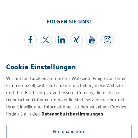
GT Vendée
GT-Cornouaille
GTIE Air & Défense
FOLGEN SIE UNS!
GTIE Armorique
GTIE Rennes
GTIE Tertiaire
Guy Chatel
Cookie Einstellungen
Hooyberghs
Kontakt
I.C.Entreprises
Wir nutzen Cookies auf unserer Webseite. Einige von Ihnen
sind essenziell, während andere uns helfen, diese Website
I.F.A.T
Impressum
und Ihre Erfahrung zu verbessern. Cookies, die nicht aus
I2R
technischen Gründen notwenidig sind, setzten wir nur mit
Datenschutz
IDF Thermic
Ihrer Einwilligung. Informationen zu den einzelnen Cookies
Datenschutzbestimmungen
finden Sie in den
IFAT
Cookies
Imhoff
Personalisieren
Sitemap
Initiative Commune Connectée