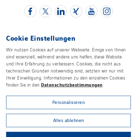
Greenaffair
GT Iris
GT Morbihan
GT Vendée
Cookie Einstellungen
GT-Cornouaille
Kontakt
Wir nutzen Cookies auf unserer Webseite. Einige von Ihnen
GTIE Air & Défense
sind essenziell, während andere uns helfen, diese Website
Impressum
GTIE Armorique
und Ihre Erfahrung zu verbessern. Cookies, die nicht aus
GTIE Rennes
technischen Gründen notwenidig sind, setzten wir nur mit
Datenschutz
Ihrer Einwilligung. Informationen zu den einzelnen Cookies
GTIE Tertiaire
Datenschutzbestimmungen
finden Sie in den
Guy Chatel
Cookies
Hooyberghs
Personalisieren
Sitemap
I.C.Entreprises
I.F.A.T
Group websites
Alles ablehnen
I2R
IDF Thermic