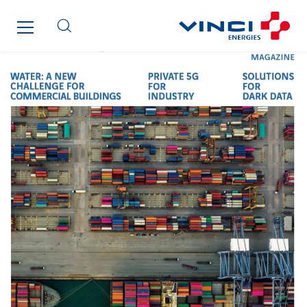
Chatenet
Cinodis
City Electric
Clède
Clémançon
Comantec
Comsip
Conductor
Cougar Automation
DECHOW Gebäude.Technik
Degreane Horizon
Dégréane SA
DEGW France
Delaire