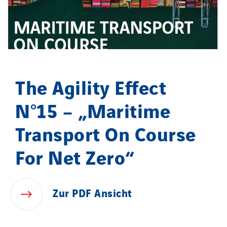
Delporte
Demouselle Pas-de-Calais
Distribution de Matériel Electrique
Duval Electricité
Easy Charge
The Agility Effect
EEP
EGEV
N°15 – „Maritime
EITE
Transport On Course
Elec Ouest
Elec-sa
For Net Zero“
Electromontage
Elektro Stiller
Zur
PDF
Ansicht
Eltek Systems
Emil Lundgren
Enertech