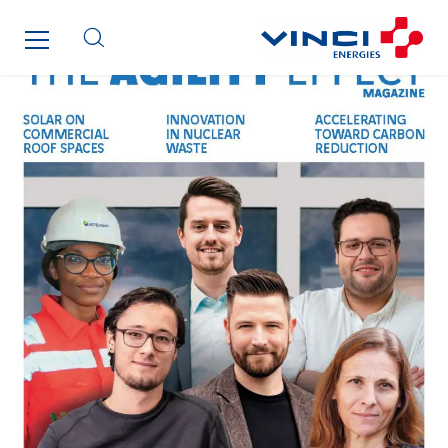
Cegelec Strasbourg
Cegelec Tours Electricité
Cegelec Valenciennes Tertiaire
Cegelec-CSS
Chatenet
Cinodis
City Electric
Clède
Clémançon
Comantec
Comsip
Conductor
Cougar Automation
DECHOW Gebäude.Technik