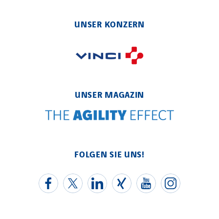
Elektro Stiller
UNSER KONZERN
Eltek Systems
Emil Lundgren
Enertech
Enfrasys
ENSYSTA Refrigeration
UNSER MAGAZIN
Entreprise IEP
FG Synerys
Fournié Grospaud Smart Building
Fradin Bretton
FOLGEN SIE UNS!
France Ingénierie Process
Frimeca
Froid14
Gauriau Entreprise