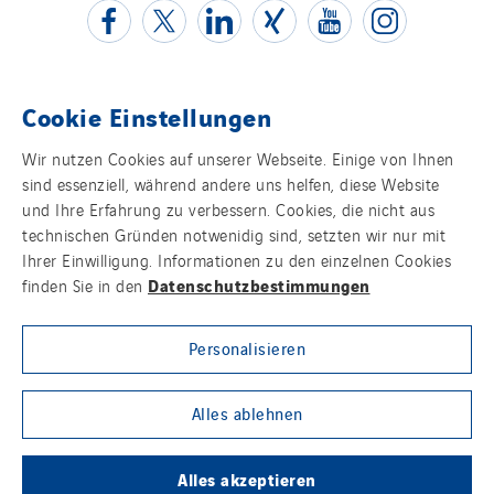
Greenaffair
GT Iris
GT Morbihan
Cookie Einstellungen
GT Vendée
Kontakt
Wir nutzen Cookies auf unserer Webseite. Einige von Ihnen
GT-Cornouaille
sind essenziell, während andere uns helfen, diese Website
Impressum
GTIE Air & Défense
und Ihre Erfahrung zu verbessern. Cookies, die nicht aus
technischen Gründen notwenidig sind, setzten wir nur mit
GTIE Armorique
Datenschutz
Ihrer Einwilligung. Informationen zu den einzelnen Cookies
GTIE Rennes
Datenschutzbestimmungen
finden Sie in den
Cookies
GTIE Tertiaire
Guy Chatel
Personalisieren
Sitemap
Hooyberghs
Group websites
I.C.Entreprises
Alles ablehnen
I.F.A.T
I2R
Alles akzeptieren