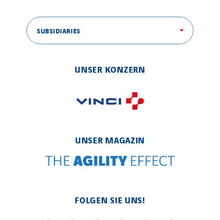
Enertech
Enfrasys
SUBSIDIARIES
ENSYSTA Refrigeration
Entreprise IEP
FG Synerys
UNSER KONZERN
Fournié Grospaud Smart Building
Fradin Bretton
France Ingénierie Process
Frimeca
UNSER MAGAZIN
Froid14
Gauriau Entreprise
Getelec Guadeloupe
Getelec Guyane
FOLGEN SIE UNS!
Getelec Martinique
Gétéo