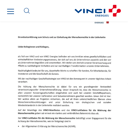
Cegelec-CSS
Chatenet
Cinodis
City Electric
Clède
Clémançon
Comantec
Comsip
Conductor
Cougar Automation
DECHOW Gebäude.Technik
Degreane Horizon
Dégréane SA
DEGW France
Delaire