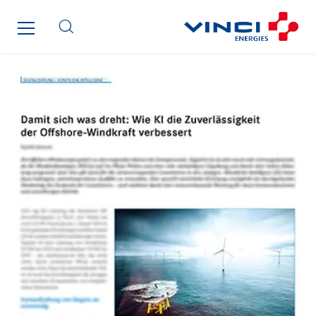
Cinodis
City Electric
Clède
Clémançon
Comantec
Comsip
Conductor
Cougar Automation
DECHOW Gebäude.Technik
Degreane Horizon
Dégréane SA
DEGW France
Delaire
Delporte