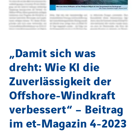
Demouselle Pas-de-Calais
Distribution de Matériel Electrique
Duval Electricité
Easy Charge
EEP
„Damit sich was
EGEV
EITE
dreht: Wie KI die
Elec Ouest
Zuverlässigkeit der
Elec-sa
Electromontage
Offshore-Windkraft
Elektro Stiller
verbessert“ – Beitrag
Eltek Systems
Emil Lundgren
im et-Magazin 4-2023
Enertech
Enfrasys