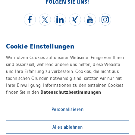
FOLGEN SIE UNS!
GT Iris
GT Morbihan
GT Vendée
GT-Cornouaille
GTIE Air & Défense
Cookie Einstellungen
GTIE Armorique
Kontakt
Wir nutzen Cookies auf unserer Webseite. Einige von Ihnen
GTIE Rennes
sind essenziell, während andere uns helfen, diese Website
Impressum
GTIE Tertiaire
und Ihre Erfahrung zu verbessern. Cookies, die nicht aus
Guy Chatel
technischen Gründen notwenidig sind, setzten wir nur mit
Datenschutz
Ihrer Einwilligung. Informationen zu den einzelnen Cookies
Hooyberghs
Datenschutzbestimmungen
finden Sie in den
Cookies
I.C.Entreprises
I.F.A.T
Personalisieren
Sitemap
I2R
IDF Thermic
Group websites
Alles ablehnen
IFAT