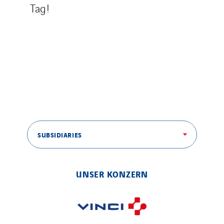
Germany
Tag!
Indonesia
Italy
Morocco
Netherlands
Nordic countries
Norway
Poland
Portugal
SUBSIDIARIES
Romania
Slovakia
UNSER KONZERN
Spain
Sweden
Switzerland
United Kingdom