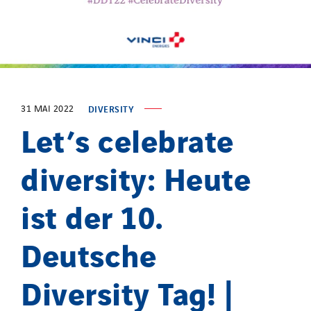
Paumier Marine
Paumier SA
Process Energy
Provelec Sud
Qivy
31 MAI 2022
DIVERSITY
Let’s celebrate
Qivy Habitat
Qivy Tertiaire
diversity: Heute
Roiret Energies
Roiret Transport
ist der 10.
Saga Tertiaire
Salendre Réseaux
Deutsche
Santerne Alsace
Diversity Tag! |
Santerne Angouleme
Santerne Aquitaine