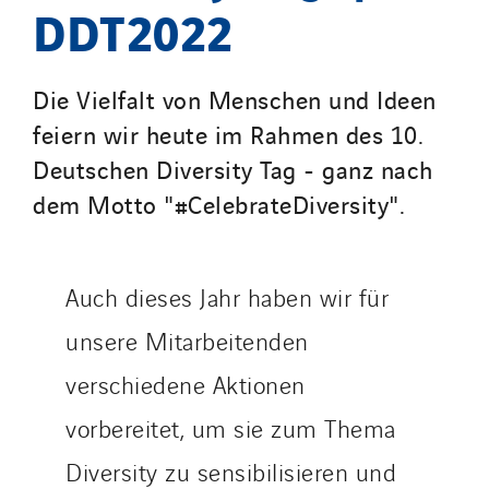
DDT2022
Santerne Champagne Ardenne
Santerne Fluides
Santerne IDF
Die Vielfalt von Menschen und Ideen
Santerne Marseille
feiern wir heute im Rahmen des 10.
Santerne Tertiaire et Santé
Deutschen Diversity Tag - ganz nach
Sarrasola
dem Motto "#CelebrateDiversity".
Schoro Electricité
Schuh Bodentechnik
SCIE Puy de Dome
Auch dieses Jahr haben wir für
SDEL Atlantis
unsere Mitarbeitenden
SDEL Grand Ouest
verschiedene Aktionen
SDEL Navis
SDEL Rouergue
vorbereitet, um sie zum Thema
SDEL Savoie Léman
Diversity zu sensibilisieren und