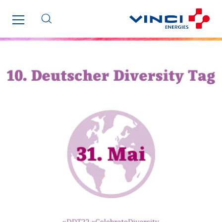
Lesens EREA
Lesot
Lucitea Atlantique
Maksmacht
Manei Lift
Masselin Fabrication
Masselin Grand Ouest
Merelec
Mobility Way
Monnier Entreprises
NAE-France
North West Projects
Omexom Technikforum
Omnidec
Paumier Industrie