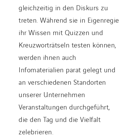
SDEL Tertiaire
gleichzeitig in den Diskurs zu
SDEL Transport
treten. Während sie in Eigenregie
SDEL Transport Services
Sedam
ihr Wissen mit Quizzen und
SEDD
Kreuzworträtseln testen können,
Service One Alliance
werden ihnen auch
Seves
SKE-International
Infomaterialien parat gelegt und
Smart Building Energies
an verschiedenen Standorten
Socalec
unserer Unternehmen
Sotécnica
Veranstaltungen durchgeführt,
SparkEx® Funkenlöschanlagen
STE Armor
die den Tag und die Vielfalt
Strasser
zelebrieren.
Stroomverdeler