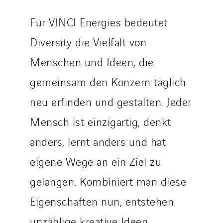
Sylvestre Energies
Für VINCI Energies bedeutet
TelComTec
Telematic Solutions
Diversity die Vielfalt von
TG Concept
Menschen und Ideen, die
Thermo Réfrigération
gemeinsam den Konzern täglich
Tiab
neu erfinden und gestalten. Jeder
Top Thermique
TranzCom
Mensch ist einzigartig, denkt
Travesset Beziers
anders, lernt anders und hat
Tunzini Antilles
eigene Wege an ein Ziel zu
Tunzini Grand Ouest
Tunzini Maintenance Nucléaire
gelangen. Kombiniert man diese
TUNZINI Nucléaire
Eigenschaften nun, entstehen
Tunzini Paris
unzählige kreative Ideen,