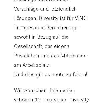
Tunzini Toulouse
Vorschläge und letztendlich
Tunzini Troyes
Twyver
Lösungen. Diversity ist für VINCI
Uxello
Energies eine Bereicherung –
Valentin
sowohl in Bezug auf die
Valette
VINCI Stiftung
Gesellschaft, das eigene
Privatleben und das Miteinander
LÄNDERSEITEN
am Arbeitsplatz.
Austria
Und dies gilt es heute zu feiern!
Belgium
Brasil
Wir wünschen Ihnen einen
Czech Republic
schönen 10. Deutschen Diversity
Danemark