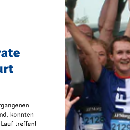
rate
urt
ergangenen
ind, konnten
Lauf treffen!