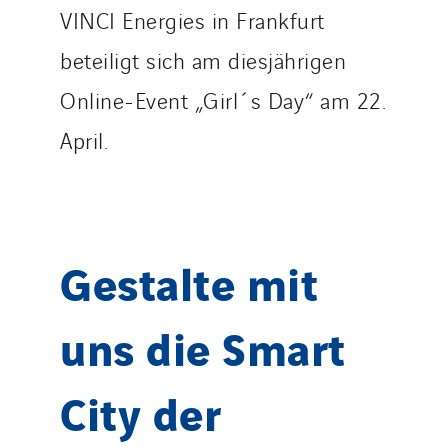
VINCI Energies in Frankfurt
Service One Alliance
Seves
beteiligt sich am diesjährigen
SKE-International
Online-Event „Girl´s Day“ am 22.
Smart Building Energies
April.
Socalec
Sotécnica
SparkEx® Funkenlöschanlagen
STE Armor
Gestalte mit
Strasser
Stroomverdeler
uns die Smart
Sylvestre Energies
TelComTec
City der
Telematic Solutions
TG Concept