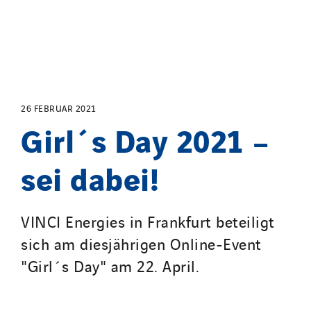
Santerne Tertiaire et Santé
Sarrasola
Schoro Electricité
Schuh Bodentechnik
SCIE Puy de Dome
SDEL Atlantis
26 FEBRUAR 2021
Girl´s Day 2021 –
SDEL Grand Ouest
SDEL Navis
sei dabei!
SDEL Rouergue
SDEL Savoie Léman
SDEL Tertiaire
VINCI Energies in Frankfurt beteiligt
SDEL Transport
sich am diesjährigen Online-Event
SDEL Transport Services
"Girl´s Day" am 22. April.
Sedam
SEDD