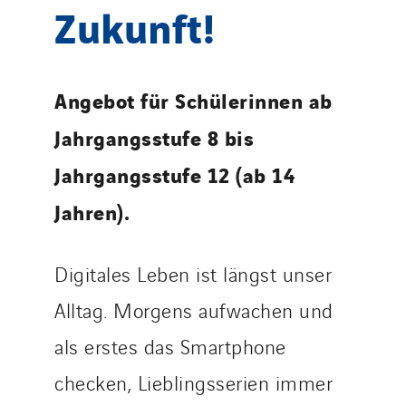
Thermo Réfrigération
Zukunft!
Tiab
Top Thermique
TranzCom
Angebot für Schülerinnen ab
Travesset Beziers
Jahrgangsstufe 8 bis
Tunzini Antilles
Jahrgangsstufe 12 (ab 14
Tunzini Grand Ouest
Tunzini Maintenance Nucléaire
Jahren).
TUNZINI Nucléaire
Tunzini Paris
Digitales Leben ist längst unser
Tunzini Toulouse
Alltag. Morgens aufwachen und
Tunzini Troyes
Twyver
als erstes das Smartphone
Uxello
checken, Lieblingsserien immer
Valentin