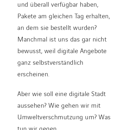
und überall verfügbar haben,
Valette
Pakete am gleichen Tag erhalten,
VINCI Stiftung
an dem sie bestellt wurden?
LÄNDERSEITEN
Manchmal ist uns das gar nicht
Austria
bewusst, weil digitale Angebote
Belgium
ganz selbstverständlich
Brasil
erscheinen.
Czech Republic
Danemark
Aber wie soll eine digitale Stadt
Germany
Indonesia
aussehen? Wie gehen wir mit
Italy
Umweltverschmutzung um? Was
Morocco
tun wir gegen
Netherlands