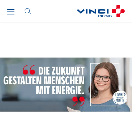
Qivy
Qivy Habitat
Qivy Tertiaire
Roiret Energies
Roiret Transport
Saga Tertiaire
Salendre Réseaux
Santerne Alsace
Santerne Angouleme
Santerne Aquitaine
Santerne Champagne Ardenne
Santerne Fluides
Santerne IDF
Santerne Marseille