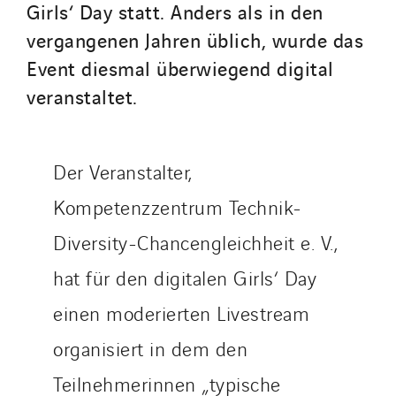
Girls‘ Day statt. Anders als in den
Austria
vergangenen Jahren üblich, wurde das
Belgium
Event diesmal überwiegend digital
Brasil
veranstaltet.
Czech Republic
Danemark
Germany
Der Veranstalter,
Indonesia
Italy
Kompetenzzentrum Technik-
Morocco
Diversity-Chancengleichheit e. V.,
Netherlands
hat für den digitalen Girls‘ Day
Nordic countries
einen moderierten Livestream
Norway
Poland
organisiert in dem den
Portugal
Teilnehmerinnen „typische
Romania