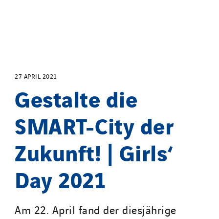
Tunzini Antilles
Tunzini Grand Ouest
Tunzini Maintenance Nucléaire
TUNZINI Nucléaire
Tunzini Paris
27 APRIL 2021
Tunzini Toulouse
Gestalte die
Tunzini Troyes
Twyver
SMART-City der
Uxello
Valentin
Zukunft! | Girls‘
Valette
Day 2021
VINCI Stiftung
LÄNDERSEITEN
Am 22. April fand der diesjährige