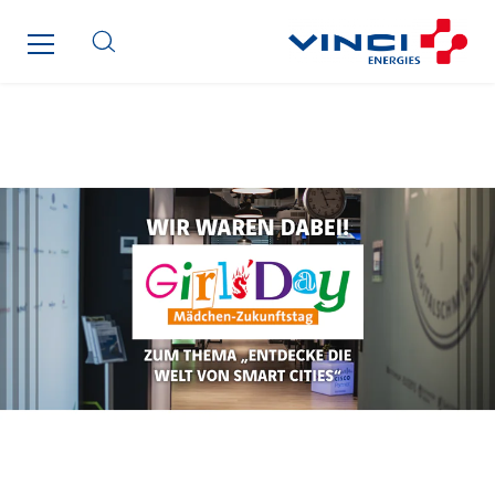
Sotécnica
SparkEx® Funkenlöschanlagen
STE Armor
Strasser
Stroomverdeler
Sylvestre Energies
TelComTec
Telematic Solutions
TG Concept
Thermo Réfrigération
Tiab
Top Thermique
TranzCom
Travesset Beziers