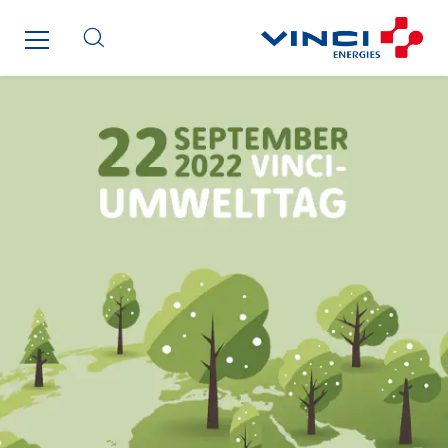
Maksmacht
Manei Lift
Masselin Fabrication
Masselin Grand Ouest
Merelec
Mobility Way
Monnier Entreprises
NAE-France
North West Projects
Omexom Technikforum
Omnidec
Paumier Industrie
Paumier Marine
Paumier SA
Process Energy