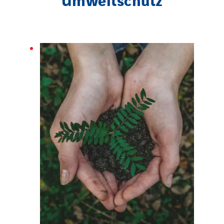
Uxello
Valentin
Valette
VINCI Stiftung
LÄNDERSEITEN
Austria
Belgium
Brasil
Czech Republic
Danemark
Germany
Indonesia
Italy