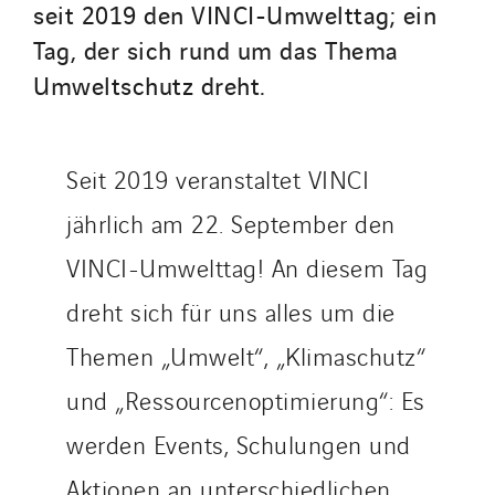
seit 2019 den VINCI-Umwelttag; ein
Santerne Marseille
Tag, der sich rund um das Thema
Santerne Tertiaire et Santé
Umweltschutz dreht.
Sarrasola
Schoro Electricité
Schuh Bodentechnik
Seit 2019 veranstaltet VINCI
SCIE Puy de Dome
jährlich am 22. September den
SDEL Atlantis
SDEL Grand Ouest
VINCI-Umwelttag! An diesem Tag
SDEL Navis
dreht sich für uns alles um die
SDEL Rouergue
Themen „Umwelt“, „Klimaschutz“
SDEL Savoie Léman
SDEL Tertiaire
und „Ressourcenoptimierung“: Es
SDEL Transport
werden Events, Schulungen und
SDEL Transport Services
Aktionen an unterschiedlichen