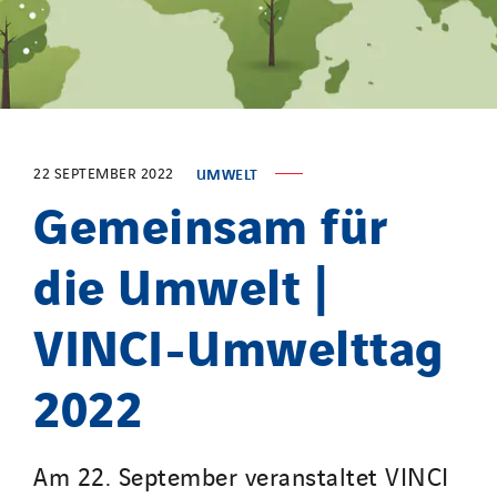
Provelec Sud
Qivy
Qivy Habitat
Qivy Tertiaire
Roiret Energies
22 SEPTEMBER 2022
UMWELT
Gemeinsam für
Roiret Transport
Saga Tertiaire
die Umwelt |
Salendre Réseaux
Santerne Alsace
VINCI-Umwelttag
Santerne Angouleme
Santerne Aquitaine
2022
Santerne Champagne Ardenne
Santerne Fluides
Am 22. September veranstaltet VINCI
Santerne IDF