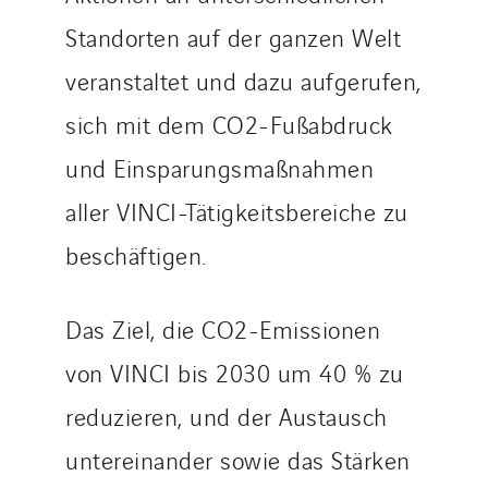
Sedam
Standorten auf der ganzen Welt
SEDD
Service One Alliance
veranstaltet und dazu aufgerufen,
Seves
sich mit dem CO2-Fußabdruck
SKE-International
und Einsparungsmaßnahmen
Smart Building Energies
Socalec
aller VINCI-Tätigkeitsbereiche zu
Sotécnica
beschäftigen.
SparkEx® Funkenlöschanlagen
STE Armor
Das Ziel, die CO2-Emissionen
Strasser
von VINCI bis 2030 um 40 % zu
Stroomverdeler
Sylvestre Energies
reduzieren, und der Austausch
TelComTec
untereinander sowie das Stärken
Telematic Solutions