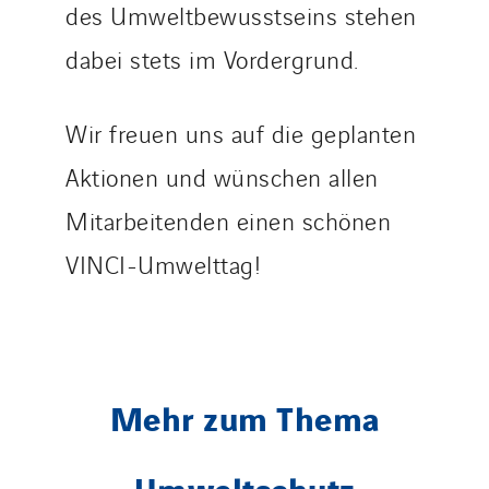
des Umweltbewusstseins stehen
TG Concept
Thermo Réfrigération
dabei stets im Vordergrund.
Tiab
Top Thermique
Wir freuen uns auf die geplanten
TranzCom
Aktionen und wünschen allen
Travesset Beziers
Mitarbeitenden einen schönen
Tunzini Antilles
Tunzini Grand Ouest
VINCI-Umwelttag!
Tunzini Maintenance Nucléaire
TUNZINI Nucléaire
Tunzini Paris
Tunzini Toulouse
Mehr zum Thema
Tunzini Troyes
Twyver
Umweltschutz