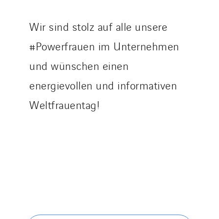
Santerne Tertiaire et Santé
Sarrasola
Wir sind stolz auf alle unsere
Schoro Electricité
#Powerfrauen im Unternehmen
Schuh Bodentechnik
und wünschen einen
SCIE Puy de Dome
SDEL Atlantis
energievollen und informativen
SDEL Grand Ouest
Weltfrauentag!
SDEL Navis
SDEL Rouergue
SDEL Savoie Léman
SDEL Tertiaire
SDEL Transport
SDEL Transport Services
Sedam
SEDD