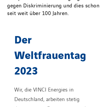
Manei Lift
gegen Diskriminierung und dies schon
Masselin Fabrication
seit weit über 100 Jahren.
Masselin Grand Ouest
Merelec
Mobility Way
Der
Monnier Entreprises
NAE-France
Weltfrauentag
North West Projects
Omexom Technikforum
2023
Omnidec
Paumier Industrie
Paumier Marine
Wir, die VINCI Energies in
Paumier SA
Process Energy
Deutschland, arbeiten stetig
Provelec Sud