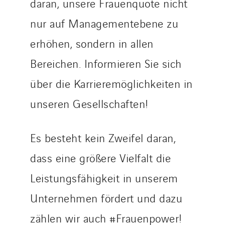
daran, unsere Frauenquote nicht
Qivy
nur auf Managementebene zu
Qivy Habitat
erhöhen, sondern in allen
Qivy Tertiaire
Roiret Energies
Bereichen. Informieren Sie sich
Roiret Transport
über die Karrieremöglichkeiten in
Saga Tertiaire
unseren Gesellschaften!
Salendre Réseaux
Santerne Alsace
Es besteht kein Zweifel daran,
Santerne Angouleme
Santerne Aquitaine
dass eine größere Vielfalt die
Santerne Champagne Ardenne
Leistungsfähigkeit in unserem
Santerne Fluides
Unternehmen fördert und dazu
Santerne IDF
Santerne Marseille
zählen wir auch #Frauenpower!