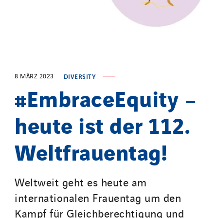
Initiative Commune Connectée
Innovative City Pack
Inspa-Pumpenservice
ITB
Jean Graniou
8 MÄRZ 2023
DIVERSITY
Kellal Maintenance
#EmbraceEquity –
L’entreprise Electrique
heute ist der 112.
Le Froid Provençal
Lee Sormea
Weltfrauentag!
Lefort Francheteau
Lesens EREA
Lesot
Weltweit geht es heute am
Lucitea Atlantique
internationalen Frauentag um den
Maksmacht
Kampf für Gleichberechtigung und