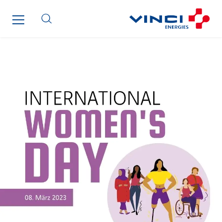
GT Morbihan
GT Vendée
GT-Cornouaille
GTIE Air & Défense
GTIE Armorique
GTIE Rennes
GTIE Tertiaire
Guy Chatel
Hooyberghs
I.C.Entreprises
I.F.A.T
I2R
IDF Thermic
IFAT
Imhoff